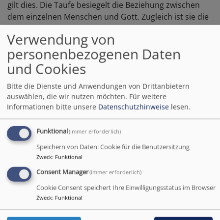
gilt dies. Die Taufe besiegelt die Beziehung zwischen
dem einzelnen Menschen und Gott. Zugleich ist sie die
festliche Aufnahme des Menschen in die christliche
Verwendung von
Gemeinde. Als Kirche sind wir eine große
personenbezogenen Daten
Gemeinschaft. Das verbindet uns weltweit. Wer getauft
ist, gehört dazu.
und Cookies
Es gibt verschiedene Wege zur Taufe: Die Dankbarkeit,
Bitte die Dienste und Anwendungen von Drittanbietern
dass ein Kind gut auf die Welt gekommen ist – es soll
auswählen, die wir nutzen möchten.
Für weitere
gesegnet ins Leben gehen. Oder jemand macht sich auf
Informationen bitte unsere
Datenschutzhinweise
lesen.
die Suche nach einer Verbindung, die trägt – ein Leben
lang. Oder am Anfang steht das Wissen, dass man nicht
Funktional
(immer erforderlich)
alles in der Hand hat, was einem im Leben widerfährt.
Speichern von Daten: Cookie für die Benutzersitzung
Manches geht schief und kaputt. Und dann die
Zweck
:
Funktional
Erfahrung: Aber ich bin nicht allein. Es wächst das
Consent Manager
(immer erforderlich)
Vertrauen auf Gott. Ein Startsignal, mit dem die Reise
Cookie Consent speichert Ihre Einwilligungsstatus im Browser
beginnt. Ein Segen.
Zweck
:
Funktional
Das zeigt: Man ist nie zu alt für die Taufe. Und für die