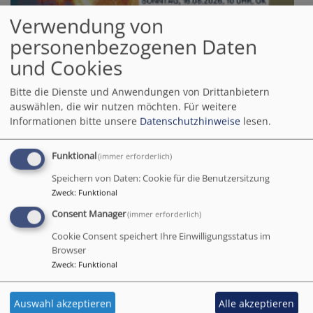
Verwendung von
personenbezogenen Daten
und Cookies
Bitte die Dienste und Anwendungen von Drittanbietern
auswählen, die wir nutzen möchten.
Für weitere
Informationen bitte unsere
Datenschutzhinweise
lesen.
Funktional
(immer erforderlich)
Speichern von Daten: Cookie für die Benutzersitzung
Zweck
:
Funktional
Consent Manager
(immer erforderlich)
So, 9.8. 10 Uhr
Cookie Consent speichert Ihre Einwilligungsstatus im
Gottesdienst, anschließend Kirchencafé
Browser
Pfarrerin Verena Übler
Zweck
:
Funktional
München
Dietrich-Bonhoeffer-Kirche - Neuperlach
Sommerpredigtreihe "Gottesbegegnungen"
Auswahl akzeptieren
Alle akzeptieren