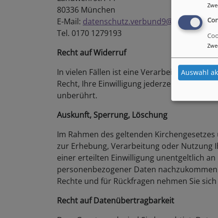
Zwe
80336 München
Con
E-Mail:
datenschutz.verbund9@elkb.de
Tel. 0170 1279193
Coo
Zwe
Recht auf Widerruf
In vielen Fällen ist eine Verarbeitung Ihre
Auswahl ak
Recht, Ihre Einwilligung jederzeit zu wider
unberührt.
Auskunft, Sperrung, Löschung
Im Rahmen des geltenden Kirchengesetzes ü
zur Erhebung, Verarbeitung oder Nutzung 
einer erteilten Einwilligung unentgeltlich 
personenbezogener Daten nachzukommen, in
Rechte und für Rückfragen nehmen Sie sich 
Recht auf Datenübertragbarkeit