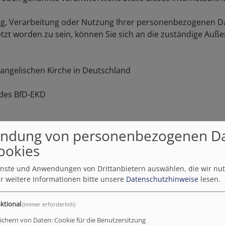
bung, Verarbeitung oder Nutzung Ihrer personenbezogenen 
letzt worden zu sein, können Sie sich an die zuständige Auß
angelischen Kirche in Deutschland
 des BfD-EKD
ndung von personenbezogenen D
ookies
enschutz
ienste und Anwendungen von Drittanbietern auswählen, die wir nu
hengemeinde (auch bei dieser Homepage) wenden Sie sich bit
r weitere Informationen bitte unsere
Datenschutzhinweise
lesen.
ktional
(immer erforderlich)
ichern von Daten: Cookie für die Benutzersitzung