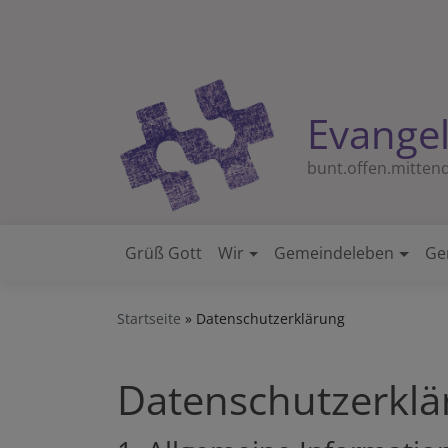
Direkt
zum
Inhalt
Evangel
bunt.offen.mittend
Grüß Gott
Wir
Gemeindeleben
Ge
Hauptnavigation
Startseite
Datenschutzerklärung
Datenschutzerklä