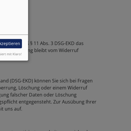
ie haben gemäß § 11 Abs. 3 DSG-EKD das
akzeptieren
atenverarbeitung bleibt vom Widerruf
siert mit Klaro!
and (DSG-EKD) können Sie sich bei Fragen
perrung, Löschung oder einem Widerruf
tigung falscher Daten oder Löschung
pflicht entgegensteht. Zur Ausübung Ihrer
t uns auf.