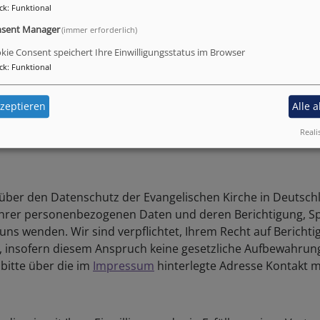
ck
:
Funktional
sent Manager
(immer erforderlich)
kie Consent speichert Ihre Einwilligungsstatus im Browser
ck
:
Funktional
r Daten nur mit Ihrer ausdrücklichen Einwilligung möglich. S
zeptieren
Alle 
rufen. Die Rechtmäßigkeit der bis zum Widerruf erfolgten D
Reali
ber den Datenschutz der Evangelischen Kirche in Deutschl
Ihrer personenbezogenen Daten und deren Berichtigung, S
an uns wenden. Wir sind verpflichtet, Ihrem Recht auf Berich
sofern diesem Anspruch keine gesetzliche Aufbewahrungs
bitte über die im
Impressum
hinterlegte Adresse Kontakt mi